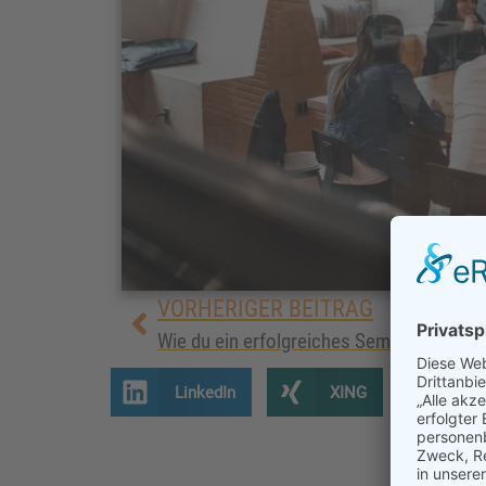
VORHERIGER BEITRAG
Wie du ein erfolgreiches Seminar gestalt
LinkedIn
XING
Te