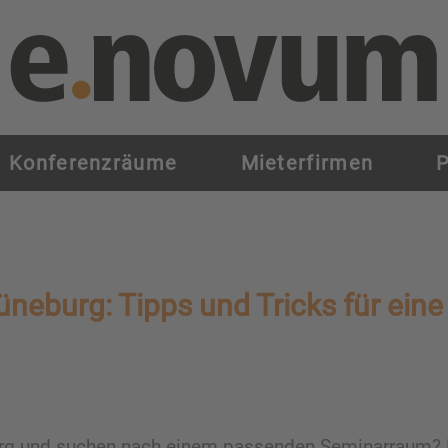
Konferenzräume
Mieterfirmen
P
neburg: Tipps und Tricks für eine 
urg und suchen nach einem passenden Seminarraum? Da