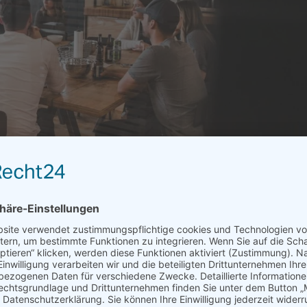
est
e.novum bei der Disrupti
legram
WhatsApp
Facebook
X