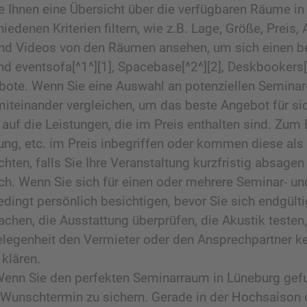
e Ihnen eine Übersicht über die verfügbaren Räume in 
edenen Kriterien filtern, wie z.B. Lage, Größe, Preis,
d Videos von den Räumen ansehen, um sich einen bes
ind eventsofa[^1^][1], Spacebase[^2^][2], Deskbooker
bote. Wenn Sie eine Auswahl an potenziellen Semina
iteinander vergleichen, um das beste Angebot für sich
auf die Leistungen, die im Preis enthalten sind. Zum 
ung, etc. im Preis inbegriffen oder kommen diese als
hten, falls Sie Ihre Veranstaltung kurzfristig absage
ch. Wenn Sie sich für einen oder mehrere Seminar- 
bedingt persönlich besichtigen, bevor Sie sich endgül
hen, die Ausstattung überprüfen, die Akustik testen,
legenheit den Vermieter oder den Ansprechpartner ken
klären.
Wenn Sie den perfekten Seminarraum in Lüneburg gefun
 Wunschtermin zu sichern. Gerade in der Hochsaison 